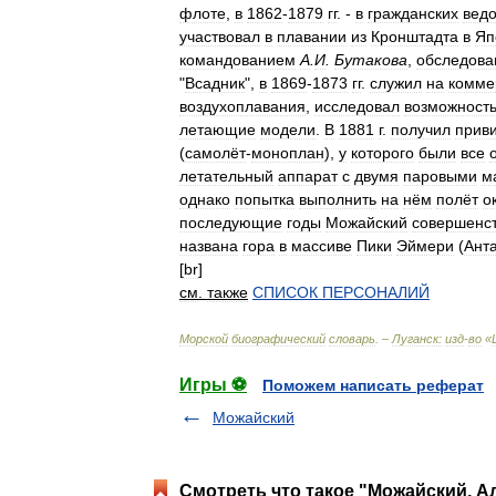
флоте
,
в
1862
-
1879
гг
. -
в
гражданских
вед
участвовал
в
плавании
из
Кронштадта
в
Яп
командованием
А
.
И
.
Бутакова
,
обследова
"
Всадник
",
в
1869
-
1873
гг
.
служил
на
комме
воздухоплавания
,
исследовал
возможност
летающие
модели
.
В
1881
г
.
получил
прив
(
самолёт
-
моноплан
),
у
которого
были
все
летательный
аппарат
с
двумя
паровыми
м
однако
попытка
выполнить
на
нём
полёт
о
последующие
годы
Можайский
совершенс
названа
гора
в
массиве
Пики
Эймери
(
Ант
[
br
]
см
.
также
СПИСОК
ПЕРСОНАЛИЙ
Морской
биографический
словарь
. –
Луганск:
изд
-
во
«
Игры ⚽
Поможем написать реферат
Можайский
Смотреть что такое "Можайский, А