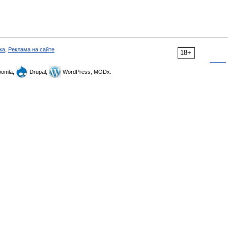
ка
,
Реклама на сайте
18+
omla,
Drupal,
WordPress, MODx.