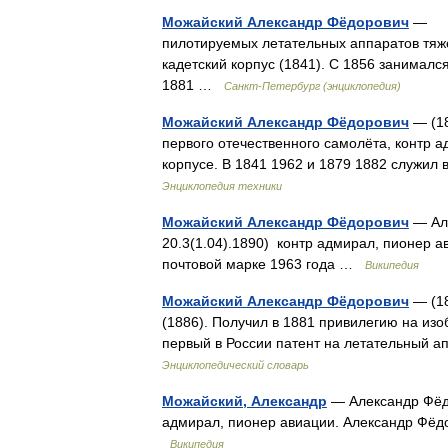
Можайский Александр Фёдорович
— (18
пилотируемых летательных аппаратов тяже
кадетский корпус (1841). С 1856 занималс
1881 …
Санкт-Петербург (энциклопедия)
Можайский Александр Фёдорович
— (18
первого отечественного самолёта, контр а
корпусе. В 1841 1962 и 1879 1882 служил
Энциклопедия техники
Можайский Александр Фёдорович
— Але
20.3(1.04).1890) контр адмирал, пионер 
почтовой марке 1963 года …
Википедия
Можайский Александр Фёдорович
— (18
(1886). Получил в 1881 привилегию на из
первый в России патент на летательный 
Энциклопедический словарь
Можайский, Александр
— Александр Фёдо
адмирал, пионер авиации. Александр Фёд
Википедия