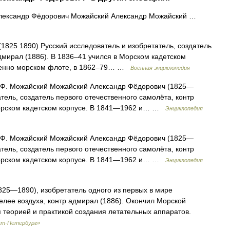
ександр Фёдорович Можайский Александр Можайский …
1825 1890) Русский исследователь и изобретатель, создатель
дмирал (1886). В 1836–41 учился в Морском кадетском
военно морском флоте, в 1862–79… …
Военная энциклопедия
Ф. Можайский Можайский Александр Фёдорович (1825—
тель, создатель первого отечественного самолёта, контр
Морском кадетском корпусе. В 1841—1962 и… …
Энциклопедия
Ф. Можайский Можайский Александр Фёдорович (1825—
тель, создатель первого отечественного самолёта, контр
Морском кадетском корпусе. В 1841—1962 и… …
Энциклопедия
25—1890), изобретатель одного из первых в мире
лее воздуха, контр адмирал (1886). Окончил Морской
я теорией и практикой создания летательных аппаратов.
нкт-Петербург»