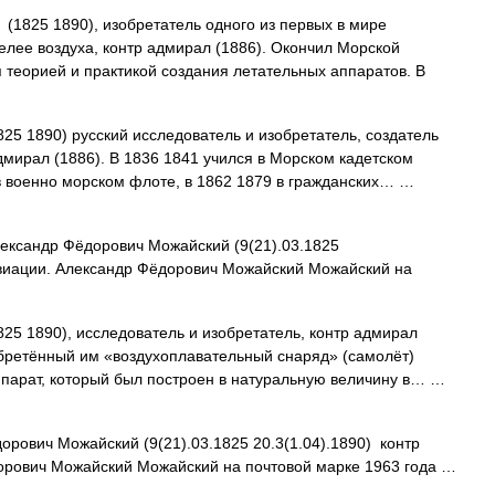
25 1890), изобретатель одного из первых в мире
лее воздуха, контр адмирал (1886). Окончил Морской
я теорией и практикой создания летательных аппаратов. В
25 1890) русский исследователь и изобретатель, создатель
дмирал (1886). В 1836 1841 учился в Морском кадетском
 в военно морском флоте, в 1862 1879 в гражданских… …
ксандр Фёдорович Можайский (9(21).03.1825
авиации. Александр Фёдорович Можайский Можайский на
25 1890), исследователь и изобретатель, контр адмирал
обретённый им «воздухоплавательный снаряд» (самолёт)
аппарат, который был построен в натуральную величину в… …
рович Можайский (9(21).03.1825 20.3(1.04).1890) контр
орович Можайский Можайский на почтовой марке 1963 года …