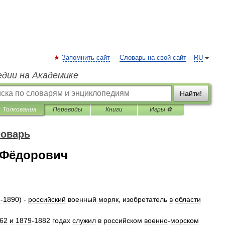
Запомнить сайт
Словарь на свой сайт
RU
едии на Академике
Найти!
Толкования
Переводы
Книги
Игры ⚽
ловарь
 Фёдорович
5
-
1890
)
-
российский
военный
моряк
,
изобретатель
в
области
62
и
1879
-
1882
годах
служил
в
российском
военно
-
морском