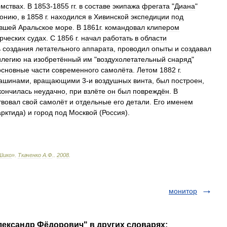
омствах
.
В
1853
-
1855
гг
.
в
составе
экипажа
фрегата
"
Диана
"
онию
,
в
1858
г
.
находился
в
Хивинской
экспедиции
под
вшей
Аральское
море
.
В
1861г
.
командовал
клипером
рческих
судах
.
С
1856
г
.
начал
работать
в
области
ь
создания
летательного
аппарата
,
проводил
опыты
и
создавал
илегию
на
изобретённый
им
"
воздухолетательный
снаряд
"
основные
части
современного
самолёта
.
Летом
1882
г
.
ашинами
,
вращающими
3
-
и
воздушных
винта
,
был
построен
,
кончилась
неудачно
,
при
взлёте
он
был
повреждён
.
В
твовал
свой
самолёт
и
отдельные
его
детали
.
Его
именем
арктида
)
и
город
под
Москвой
(
Россия
).
Шико
»
.
Ткаченко
А
.
Ф
.
.
2008
.
монитор
лександр Фёдорович" в других словарях: