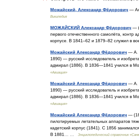
Можайский, Александр Фёдорович
— Ал
Википедия
МОЖАЙСКИЙ Александр Фёдорович
— (
первого отечественного самолёта, контр а
корпусе. В 1841–62 и 1879–82 служил в 
Можайский Александр Фёдорович
— А. 
1890) — русский исследователь и изобрета
адмирал (1886). В 1836—1841 учился в 
«Авиация»
Можайский Александр Фёдорович
— А. 
1890) — русский исследователь и изобрета
адмирал (1886). В 1836—1841 учился в 
«Авиация»
Можайский Александр Фёдорович
— (18
пилотируемых летательных аппаратов тяже
кадетский корпус (1841). С 1856 занималс
В 1881… …
Энциклопедический справочник «Са