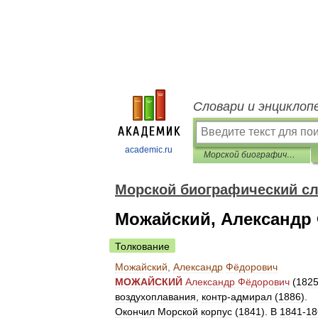
Словари и энциклоп
academic.ru
Морской биографический словарь
Морской биографический с
Можайский, Александр
Толкование
Можайский
,
Александр
Фёдорович
МОЖАЙСКИЙ
Александр
Фёдорович
(
182
воздухоплавания
,
контр
-
адмирал
(
1886
).
Окончил
Морской
корпус
(
1841
).
В
1841
-
18